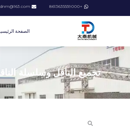
dnm@163.com
+8613635559000
الصفحة الرئيسي
تجميع الناقل وسلسلة الناق