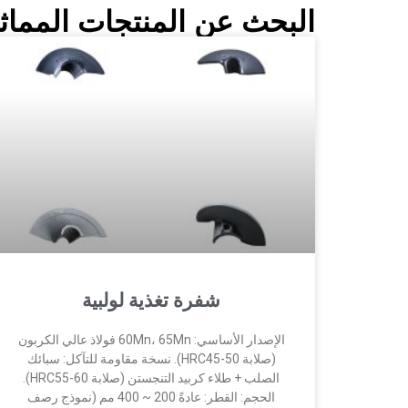
البحث عن المنتجات المماثل
شفرة تغذية لولبية
الإصدار الأساسي: 60Mn، 65Mn فولاذ عالي الكربون
(صلابة HRC45-50). نسخة مقاومة للتآكل: سبائك
الصلب + طلاء كربيد التنجستن (صلابة HRC55-60).
الحجم: القطر: عادةً 200 ~ 400 مم (نموذج رصف