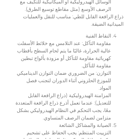
الوسائل الهيدروليكية أو الميكانيكية للتكيف مع
الرصف الأوسع (مثل مقاطع توسيع الطرق).
ذراع الرافعة القابل للطي: مناسب للنقل والعمليات
الميدانية الضيقة.
النقاط الفنية
مقاومة التآكل: عند التلامس مع خلائط الأسفلت
عالية الحرارة، غالبًا ما يتم لحام السطح بأقطاب
كهربائية مقاومة للتآكل أو مزودة بألواح تبطين
مقاومة للتآكل.
التوازن: من الضروري ضمان التوازن الديناميكي
للموزع الحلزوني أثناء الدوران لتجنب فصل
المواد.
المزامنة الهيدروليكية (ذراع الرافعة القابل
للتعديل): عندما تعمل أذرع ذراع الرافعة المتعددة
معًا، يجب التحكم في النظام الهيدروليكي بشكل
متزامن لضمان الرصف المتساوي.
الصيانة والمشاكل الشائعة
التزييت المنتظم: يجب الحفاظ على تشحيم