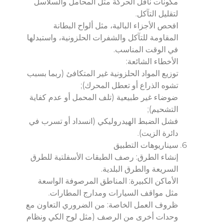
مكونات ناقل الحركة مثل المحامل والسلاسل
لتقليل التآكل.
افحص الأجزاء البالية، مثل ألواح البطانة
المقاومة للتآكل والشفرات الحلزونية، واستبدلها
في الوقت المناسب.
الأخطاء الشائعة:
توزيع المواد الحلزونية غير المتكافئ (ربما بسبب
تشوه الذراع أو تعطل المحرك);
ضوضاء غير طبيعية (تلف المحمل أو عدم كفاية
التشحيم);
فشل الضبط الهيدروليكي (انسداد أو تسرب في
دائرة الزيت).
سيناريوهات التطبيق
إنشاء الطرق: رصف الطبقات الأسفلتية للطرق
السريعة والطرق البلدية.
الأماكن الكبيرة: المناطق المرصوفة الواسعة
مثل مواقف السيارات ومدارج المطارات.
ظروف العمل الخاصة: من الضروري التعاون مع
وحدات أخرى من الرصف (مثل لوح الكي ونظام