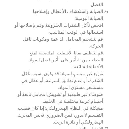
الفصل.
الصيانة واستكشاف الأعطال وإصلاحها
الصيانة اليومية:
افحص تآكل الشفرات الحلزونية وقم بإصلاحها أو
استبدالها في الوقت المناسب.
قم بتشحيم المحامل الداعمة ومكونات ناقل
الحركة.
قم بتنظيف بقايا الأسفلت الملتصقة لمنع
التصلب من التأثير على تأثير فصل المواد.
الأخطاء الشائعة:
توزيع غير متساوٍ للمواد: قد يكون بسبب تآكل
الشفرة، أو عدم تطابق السرعة، أو عطل في
مستشعر مستوى المواد.
ضوضاء غير طبيعية أو تشويش: محامل تالفة أو
أجسام غريبة مختلطة في الخليط.
مشكلة في النظام الهيدروليكي: إذا كان قضيب
التقسيم لا يدور، فمن الضروري فحص المحرك
الهيدروليكي أو دائرة الزيت.
الاختيار والتحسين