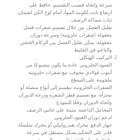
سرعة واتجاه قضيب التقسيم، حافظ على
ارتفاع ثابت لكومة المواد أمام لوح الكي لضمان
ثبات سماكة الرصف.
تقليل الفصل: من خلال تصميم شفرات فصل
معقولة (شفرات حلزونية) وسرعة دوران
معقولة، يمكن تقليل الفصل بين الركام الخشن
والناعم في الخليط.
التركيب الهيكلي
العمود الحلزوني: عادة ما يكون مصنوعًا من
أنبوب فولاذي مجوف، مع شفرات حلزونية
ملحومة على السطح.
الشفرات الحلزونية: تنقسم إلى أنواع متصلة أو
مجزأة، مع تصميم قطر الشفرة ودرجة الدوران
واتجاه الدوران وفقًا للنموذج.
المحامل الداعمة: مثبتة على جانبي الرصف
لدعم دوران العمود الحلزوني.
جهاز الدفع: محرك هيدروليكي أو محرك سلسلة
قادر على التحكم بشكل مستقل في سرعة
واتجاه قضبان التغذية اليمنى واليسرى.