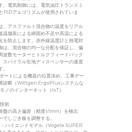
す。電気制御には、電気油圧トランスミ
とPIDアルゴリズムが使用されていま
は、アスファルト混合物の温度をリアル
低温舗装による締固め不足や高温による
化を防止します。赤外線温度計と熱電対
御は、混合物の均一な分配を保証し、偏
周波数モーターとトルクフィードバック
、スパイラル生地ディスペンサーの速度
す。
サポートによる機器の位置決め、工事デー
断（Wittgen ErgoPlusシステムな
信、モノのインターネット（IoT）
グ技術
路盤の高さ偏差（精度±1mm）を検出
ーでしごき板を調整する。
ハイエンドモデル（Vogele SUPER