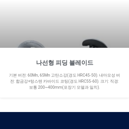
나선형 피딩 블레이드
기본 버전: 60Mn, 65Mn 고탄소강(경도 HRC45-50). 내마모성 버
전: 합금강+텅스텐 카바이드 코팅(경도 HRC55-60). 크기: 직경:
보통 200~400mm(포장기 모델과 일치).